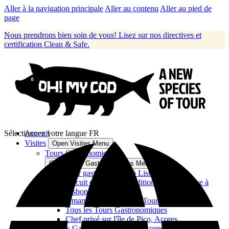
Aller à la navigation principale
Aller au contenu
Aller au pied de
page
Nous prendrons bien soin de vous! Lisez sur nos directives et
certification Clean & Safe.
Sélectionnez votre langue
Acceuil
FR
Visites
Open Visites Menu
Tours Gastronomiques
Open Tours Gastronomiques Menu
Tour gastronomique à Lisbonne
Circuit de Cuisine Traditionelle et Creative à
Lisbonne
Umami et Garum Food Tour à Lisbonne
Tous les Tours Gastronomiques
Chef privé sur l'île de Pico, Açores
Circuits Gastronomiques aux Açores