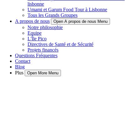
lisbonne
Umami et Garum Food Tour à Lisbonne
Tous les Grands Groupes
A propos de nous
Open A propos de nous Menu
Notre philosophie
Equipe
L'Île Pico
Directives de Santé et de Sécurité
Projets financés
Questions Fréquentes
Contact
Blog
Plus
Open More Menu