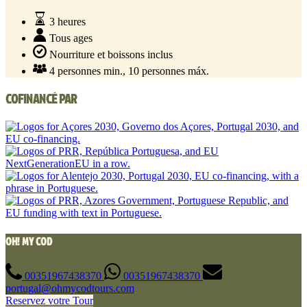
3 heures
Tous ages
Nourriture et boissons inclus
4 personnes min., 10 personnes máx.
COFINANCÉ PAR
OH! MY COD
00351967438370
00351967438370
portugal@ohmycodtours.com
Reservez votre Tour