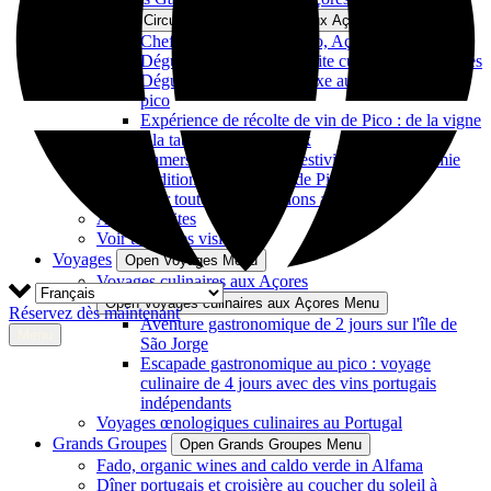
Open Circuits Gastronomiques aux Açores Menu
Chef privé sur l'île de Pico, Açores
Dégustation de vins et visite culturelle des Açores
Dégustation de vins de luxe au domaine czar
pico
Expérience de récolte de vin de Pico : de la vigne
à la table avec les locaux
Immersion culturelle : festivités et gastronomie
traditionnelles sur l'île de Pico
Voir toutes les excursions aux Açores
Azores Visites
Voir toutes les visites
Voyages
Open Voyages Menu
Voyages culinaires aux Açores
Open Voyages culinaires aux Açores Menu
Réservez dès maintenant
Aventure gastronomique de 2 jours sur l'île de
Menu
São Jorge
Escapade gastronomique au pico : voyage
culinaire de 4 jours avec des vins portugais
indépendants
Voyages œnologiques culinaires au Portugal
Grands Groupes
Open Grands Groupes Menu
Fado, organic wines and caldo verde in Alfama
Dîner portugais et croisière au coucher du soleil à